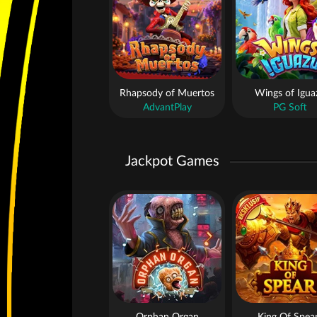
Rhapsody of Muertos
Wings of Igua
AdvantPlay
PG Soft
Jackpot Games
Orphan Organ
King Of Spea