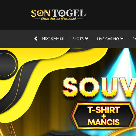
HOT GAMES
SLOTS
LIVE CASINO
R