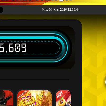
Min, 08-Mar-2026 12.55.44
g mungkin ditimbulkan.
Pemeliharaan Terjadwal: Opus pada 12-Des-2025 dari 00.00.00 s
95,609