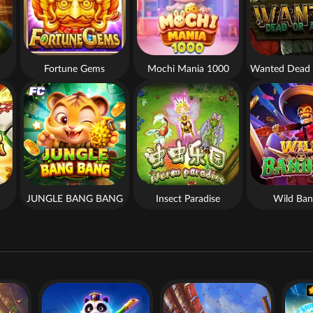
c
Fortune Gems
Mochi Mania 1000
JUNGLE BANG BANG
Insect Paradise
Wild Ban