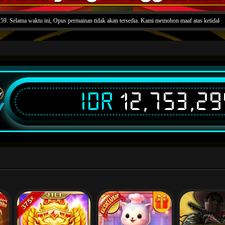
aktu ini, Opus permainan tidak akan tersedia. Kami memohon maaf atas ketidaknyamanan yan
IDR
12,753,2
Y