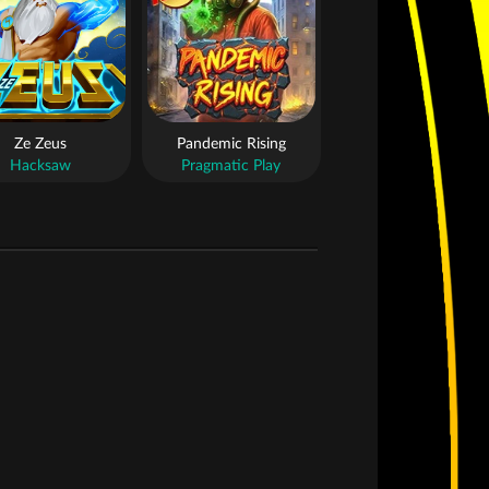
Ze Zeus
Pandemic Rising
Hacksaw
Pragmatic Play