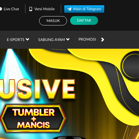
Live Chat
Versi Mobile
Main di Telegram
DAFTAR
MASUK
PROMOSI
E-SPORTS
SABUNG AYAM