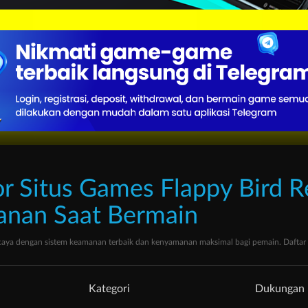
 Situs Games Flappy Bird 
nan Saat Bermain
ercaya dengan sistem keamanan terbaik dan kenyamanan maksimal bagi pemain. Daftar 
Kategori
Dukungan