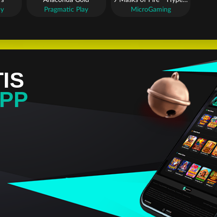
ay
Pragmatic Play
MicroGaming
IS
PP